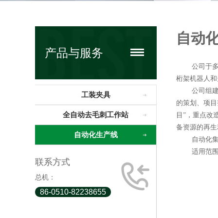
自动
产品与服务
公司于
桁架机器人和
公司组
工装夹具
的策划、项目
全自动去毛刺工作站
目”，重点改
备资源的再生
自动化生产线
自动化
适用范
联系方式
总机：
86-0510-82238655